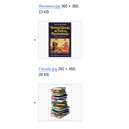
Werweew.jpg
360 × 360;
13 KB
Fdsada.jpg
292 × 450;
28 KB