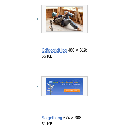
Gdfgdghdf.jpg
480 × 319;
56 KB
Safgdfh.jpg
674 × 308;
51 KB