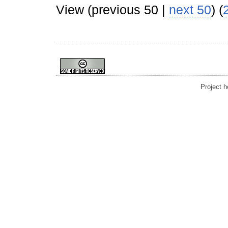
View (previous 50 |
next 50
) (
Project 