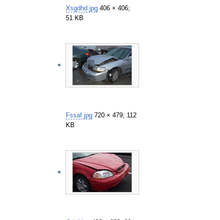
Xsgdhd.jpg
406 × 406;
51 KB
Fssaf.jpg
720 × 479; 112
KB