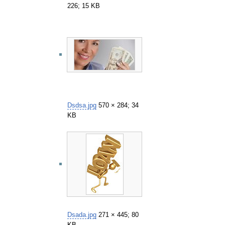
226; 15 KB
Dsdsa.jpg
570 × 284; 34
KB
Dsada.jpg
271 × 445; 80