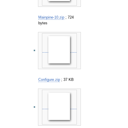
Mainpine-10.zip
; 724
bytes
Configure.zip
; 37 KB