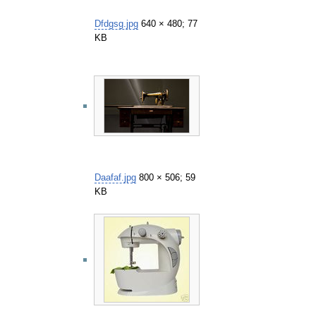
Dfdgsg.jpg
640 × 480; 77
KB
Daafaf.jpg
800 × 506; 59
KB