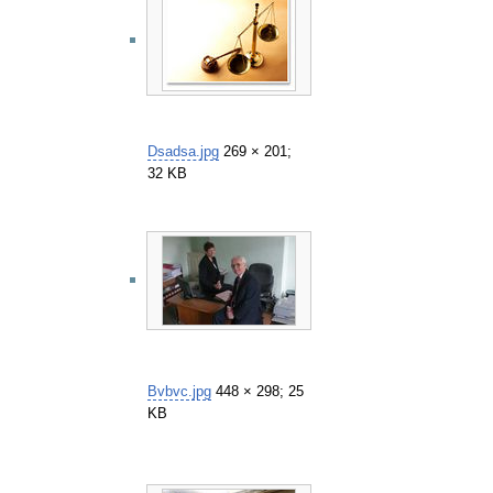
Dsadsa.jpg
269 × 201;
32 KB
Bvbvc.jpg
448 × 298; 25
KB