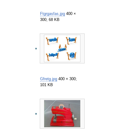
Ftgrgasfas.jpg
400 ×
300; 68 KB
Gfretg.jpg
400 × 300;
101 KB