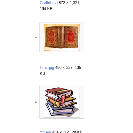
Gsdfdf.jpg
872 × 1,321;
194 KB
Hthz.jpg
450 × 337; 135
KB
Yrt.jpg
431 × 364; 28 KB