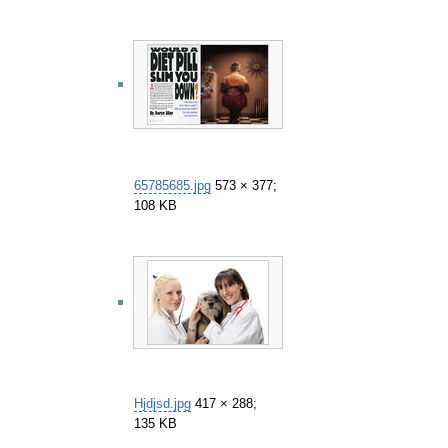
65785685.jpg
573 × 377;
108 KB
Hjdjsd.jpg
417 × 288;
135 KB