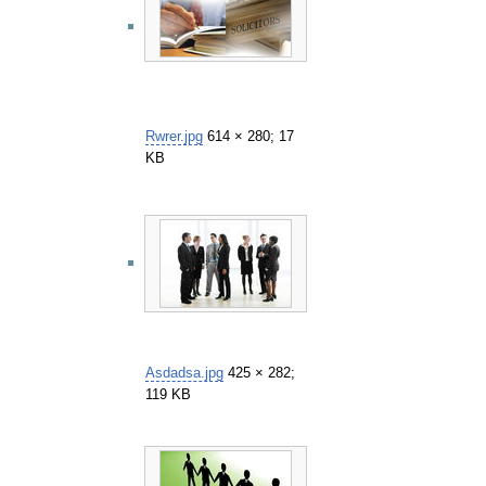
Rwrer.jpg
614 × 280; 17
KB
Asdadsa.jpg
425 × 282;
119 KB