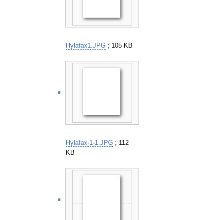
Hylafax1.JPG
; 105 KB
Hylafax-1-1.JPG
; 112
KB