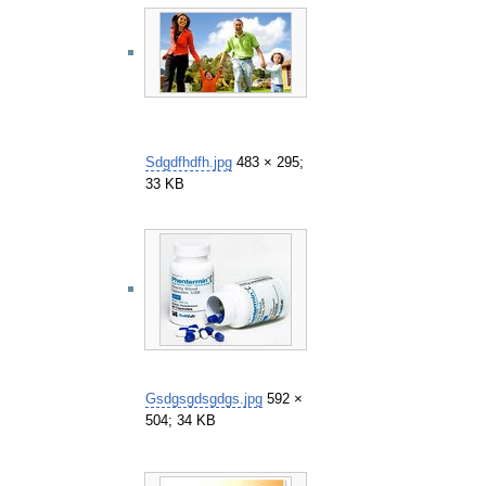
Sdgdfhdfh.jpg
483 × 295;
33 KB
Gsdgsgdsgdgs.jpg
592 ×
504; 34 KB