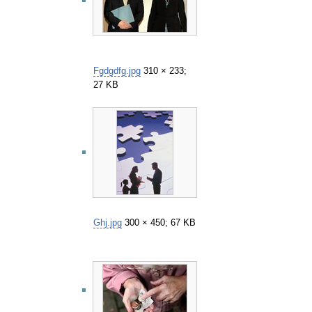
Fgdgdfg.jpg
310 × 233;
27 KB
Ghj.jpg
300 × 450; 67 KB