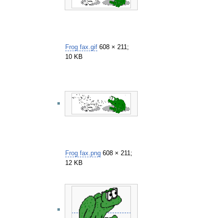
Frog fax.gif
608 × 211;
10 KB
Frog fax.png
608 × 211;
12 KB