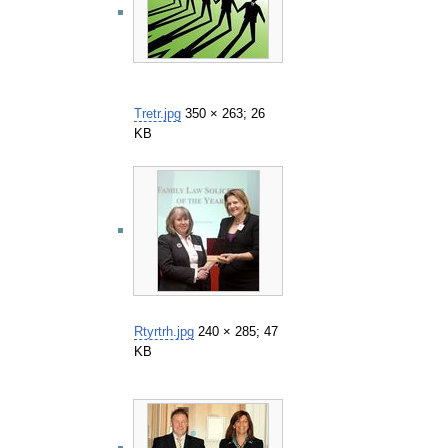
Tretr.jpg
350 × 263; 26
KB
Rtyrtrh.jpg
240 × 285; 47
KB