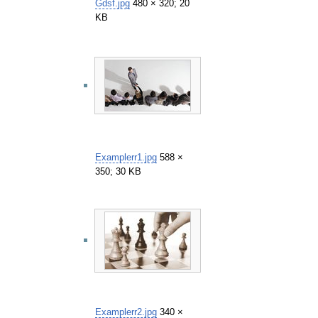
Gdsf.jpg
480 × 320; 20
KB
Examplerr1.jpg
588 ×
350; 30 KB
Examplerr2.jpg
340 ×