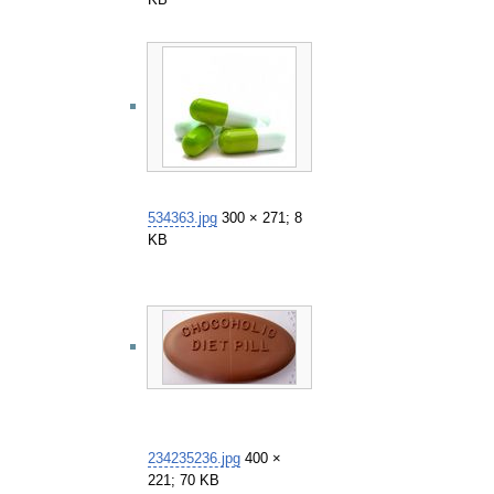
KB
534363.jpg
300 × 271; 8
KB
234235236.jpg
400 ×
221; 70 KB