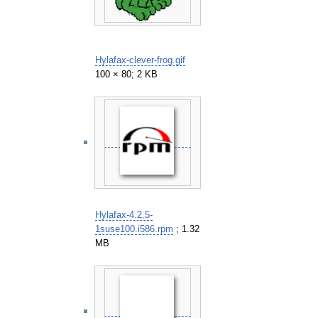
Hylafax-clever-frog.gif
100 × 80; 2 KB
Hylafax-4.2.5-
1suse100.i586.rpm
; 1.32
MB