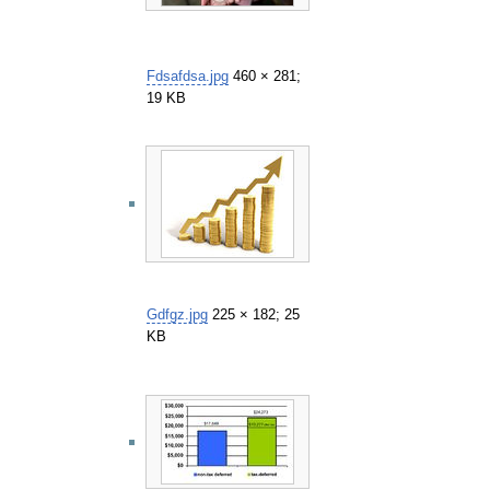
Fdsafdsa.jpg
460 × 281;
19 KB
Gdfgz.jpg
225 × 182; 25
KB