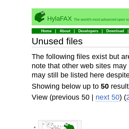
HylaFAX
The world's most advanced open so
Home
About
Developers
Download
Unused files
The following files exist but
note that other web sites may l
may still be listed here despit
Showing below up to
50
result
View (previous 50 |
next 50
) (